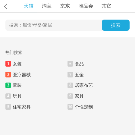
天猫
淘宝
京东
唯品会
其它
搜索
热门搜索
女装
食品
1
6
医疗器械
五金
2
7
童装
居家布艺
3
8
玩具
家具
4
9
住宅家具
个性定制
5
10